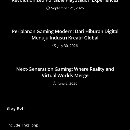
Revolutionized Portable PlayStation Experiences
September 21, 2025
Perjalanan Gaming Modern: Dari Hiburan Digital
Menuju Industri Kreatif Global
July 30, 2026
Next-Generation Gaming: Where Reality and
Virtual Worlds Merge
June 2, 2026
Blog Roll
[include_links_php]