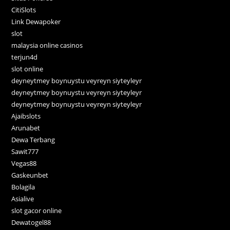
CitiSlots
Link Dewapoker
slot
malaysia online casinos
terjun4d
slot online
deyneytmey boynuystu veyreyn siyteyleyr
deyneytmey boynuystu veyreyn siyteyleyr
deyneytmey boynuystu veyreyn siyteyleyr
Ajaibslots
Arunabet
Dewa Terbang
Sawit777
Vegas88
Gaskeunbet
Bolagila
Asialive
slot gacor online
Dewatogel88