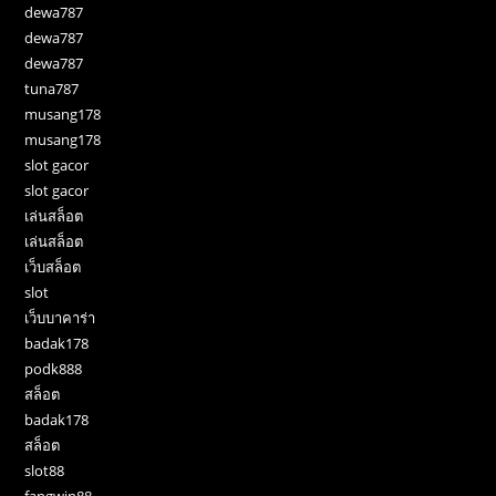
dewa787
dewa787
dewa787
tuna787
musang178
musang178
slot gacor
slot gacor
เล่นสล็อต
เล่นสล็อต
เว็บสล็อต
slot
เว็บบาคาร่า
badak178
podk888
สล็อต
badak178
สล็อต
slot88