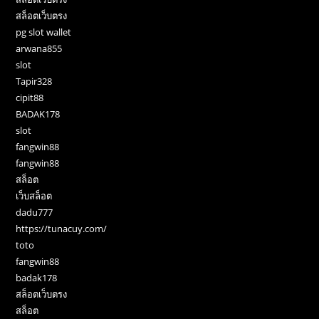
สล็อตเว็บตรง
pg slot wallet
arwana855
slot
Tapir328
cipit88
BADAK178
slot
fangwin88
fangwin88
สล็อต
เว็บสล็อต
dadu777
https://tunacuy.com/
toto
fangwin88
badak178
สล็อตเว็บตรง
สล็อต