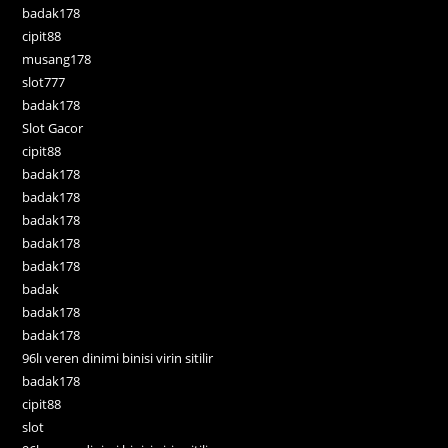
badak178
cipit88
musang178
slot777
badak178
Slot Gacor
cipit88
badak178
badak178
badak178
badak178
badak178
badak
badak178
badak178
96lı veren dinimi binisi virin sitilir
badak178
cipit88
slot