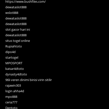
https://www.bushfiles.com/
dewataslot888
wslot888
dewataslot888
dewataslot888
slot gacor hari ini
dewataslot888
situs togel online
Rupiahtoto
dipo4d
startogel
MPOSPORT
kaisar4dtoto
dynasty4dtoto
96lı veren dinimi binisi virin sitilir
rajawin303
login ahha4d
mpo888
ceria777
Dentoto