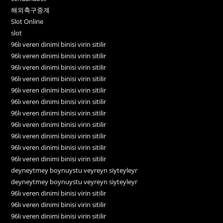
해외축구중계
Slot Online
slot
96lı veren dinimi binisi virin sitilir
96lı veren dinimi binisi virin sitilir
96lı veren dinimi binisi virin sitilir
96lı veren dinimi binisi virin sitilir
96lı veren dinimi binisi virin sitilir
96lı veren dinimi binisi virin sitilir
96lı veren dinimi binisi virin sitilir
96lı veren dinimi binisi virin sitilir
96lı veren dinimi binisi virin sitilir
96lı veren dinimi binisi virin sitilir
96lı veren dinimi binisi virin sitilir
deyneytmey boynuystu veyreyn siyteyleyr
deyneytmey boynuystu veyreyn siyteyleyr
96lı veren dinimi binisi virin sitilir
96lı veren dinimi binisi virin sitilir
96lı veren dinimi binisi virin sitilir