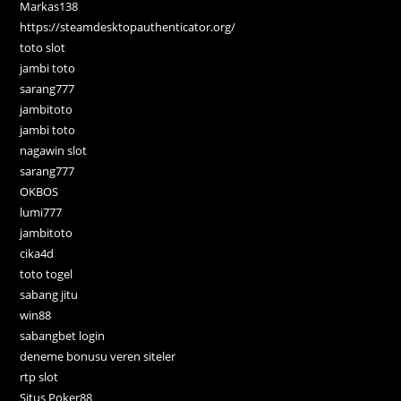
Markas138
https://steamdesktopauthenticator.org/
toto slot
jambi toto
sarang777
jambitoto
jambi toto
nagawin slot
sarang777
OKBOS
lumi777
jambitoto
cika4d
toto togel
sabang jitu
win88
sabangbet login
deneme bonusu veren siteler
rtp slot
Situs Poker88