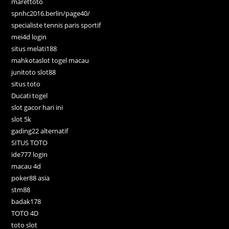
marettoto
spnhc2016.berlin/page40/
specialiste tennis paris sportif
mei4d login
situs melati188
mahkotaslot togel macau
junitoto slot88
situs toto
Ducati togel
slot gacor hari ini
slot 5k
gading22 alternatif
SITUS TOTO
ide777 login
macau 4d
poker88 asia
stm88
badak178
TOTO 4D
toto slot