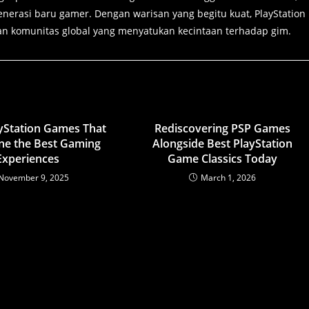
generasi baru gamer. Dengan warisan yang begitu kuat, PlayStation
an komunitas global yang menyatukan kecintaan terhadap gim.
yStation Games That
Rediscovering PSP Games
fine the Best Gaming
Alongside Best PlayStation
Experiences
Game Classics Today
November 9, 2025
March 1, 2026