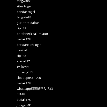
fangwin88
situs togel
bandar togel
fangwin88
gurutoto daftar
cipit88
bottleneck calucalator
badak178
betstarexch login
navibet
cipit88
arena212
金山WPS
musang178
slot deposit 1000
badak178
whatsapp網頁版登入 入口
STM88
badak178
Juragan4D