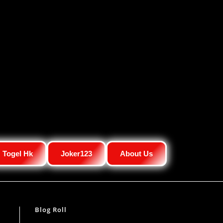
Togel Hk
Joker123
About Us
Blog Roll