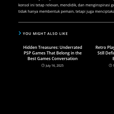
konsol ini tetap relevan, mendidik, dan menginspirasi 
tidak hanya membentuk pemain, tetapi juga menciptak
YOU MIGHT ALSO LIKE
Hidden Treasures: Underrated
Retro Pla
PSP Games That Belong in the
Still De
Best Games Conversation
July 16, 2025