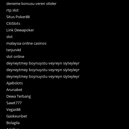
deneme bonusu veren siteler
rtp slot
Situs Poker88
CitiSlots
Link Dewapoker
slot
malaysia online casinos
terjun4d
slot online
deyneytmey boynuystu veyreyn siyteyleyr
deyneytmey boynuystu veyreyn siyteyleyr
deyneytmey boynuystu veyreyn siyteyleyr
Ajaibslots
Arunabet
Dewa Terbang
Sawit777
Vegas88
Gaskeunbet
Bolagila