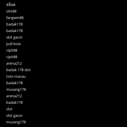
สล็อต
slot88
fangwin88
badak178
badak178
slot gacor
judi bola
cipit88
cipit88
arena212
badak 178 slot
toto macau
badak178
musang178
arena212
badak178
slot
slot gacor
musang178