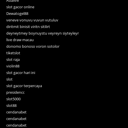
Asialive
slot gacor online
Dewatogel88
veneve vonuvu vuvun vutuluv
diritmit binisit viritn sitilirt
deyneytmey boynuystu veyreyn siyteyleyr
live draw macau
donomo bonoso voron sotolor
tiketslot
slot raja
violin88
slot gacor hari ini
slot
slot gacor terpercaya
presidencc
slot5000
slot88
cendanabet
cendanabet
cendanabet