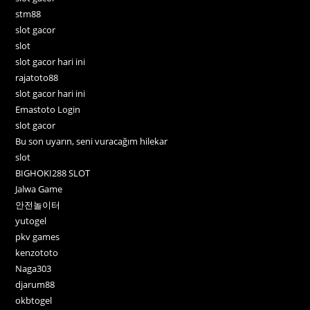
stm88
slot gacor
slot
slot gacor hari ini
rajatoto88
slot gacor hari ini
Emastoto Login
slot gacor
Bu son uyarın, seni vuracağım hilekar
slot
BIGHOKI288 SLOT
Jalwa Game
안전놀이터
yutogel
pkv games
kenzototo
Naga303
djarum88
okbtogel