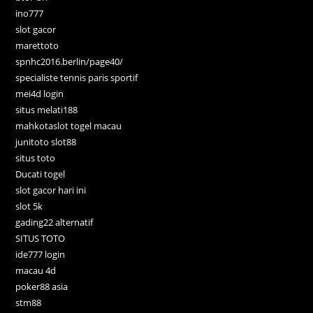
ino777
slot gacor
marettoto
spnhc2016.berlin/page40/
specialiste tennis paris sportif
mei4d login
situs melati188
mahkotaslot togel macau
junitoto slot88
situs toto
Ducati togel
slot gacor hari ini
slot 5k
gading22 alternatif
SITUS TOTO
ide777 login
macau 4d
poker88 asia
stm88