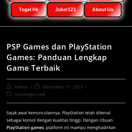
Togel Hk
Joker123
About Us
PSP Games dan PlayStation
Games: Panduan Lengkap
Game Terbaik
Admin
December 17, 2025
Uncategorized
Sejak awal kemunculannya, PlayStation telah dikenal
sebagai konsol dengan kualitas tinggi. Dengan ribuan
PlayStation games
, platform ini mampu menghadirkan