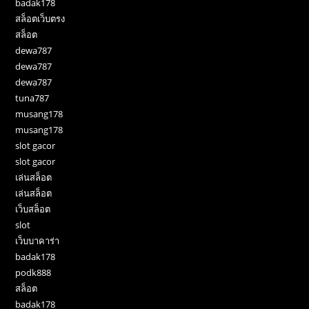
badak178
สล็อตเว็บตรง
สล็อต
dewa787
dewa787
dewa787
tuna787
musang178
musang178
slot gacor
slot gacor
เล่นสล็อต
เล่นสล็อต
เว็บสล็อต
slot
เว็บบาคาร่า
badak178
podk888
สล็อต
badak178