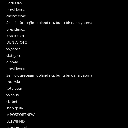
Lotus365
presidencc
casino sites
Seni öldüreceğim dolandırıcı, bunu bir daha yapma
presidencc
KARTUTOTO
DUNIATOTO
yygacor
slot gacor
dipo4d
presidencc
Seni öldüreceğim dolandırıcı, bunu bir daha yapma
totalwla
totalpetir
yypaus
cbrbet
indo2play
MPOSPORTNEW
BETWIN4D
musimtogel