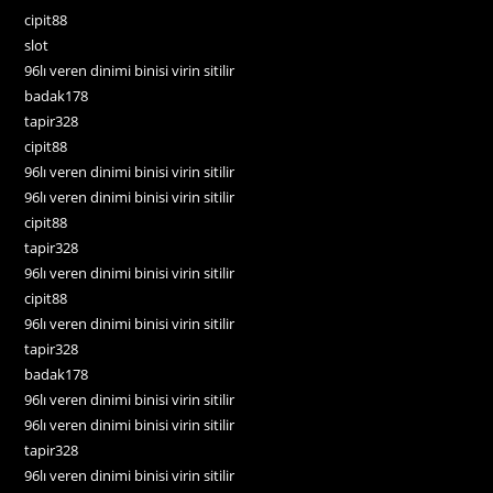
cipit88
slot
96lı veren dinimi binisi virin sitilir
badak178
tapir328
cipit88
96lı veren dinimi binisi virin sitilir
96lı veren dinimi binisi virin sitilir
cipit88
tapir328
96lı veren dinimi binisi virin sitilir
cipit88
96lı veren dinimi binisi virin sitilir
tapir328
badak178
96lı veren dinimi binisi virin sitilir
96lı veren dinimi binisi virin sitilir
tapir328
96lı veren dinimi binisi virin sitilir