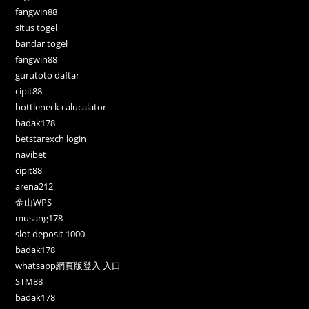
fangwin88
situs togel
bandar togel
fangwin88
gurutoto daftar
cipit88
bottleneck calucalator
badak178
betstarexch login
navibet
cipit88
arena212
金山WPS
musang178
slot deposit 1000
badak178
whatsapp網頁版登入 入口
STM88
badak178