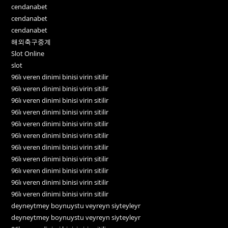
cendanabet
cendanabet
cendanabet
해외축구중계
Slot Online
slot
96lı veren dinimi binisi virin sitilir
96lı veren dinimi binisi virin sitilir
96lı veren dinimi binisi virin sitilir
96lı veren dinimi binisi virin sitilir
96lı veren dinimi binisi virin sitilir
96lı veren dinimi binisi virin sitilir
96lı veren dinimi binisi virin sitilir
96lı veren dinimi binisi virin sitilir
96lı veren dinimi binisi virin sitilir
96lı veren dinimi binisi virin sitilir
96lı veren dinimi binisi virin sitilir
deyneytmey boynuystu veyreyn siyteyleyr
deyneytmey boynuystu veyreyn siyteyleyr