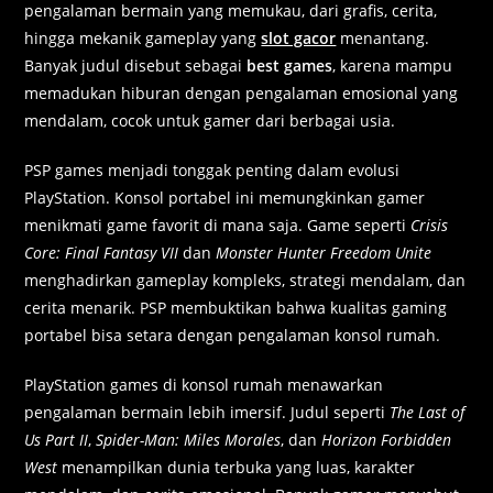
pengalaman bermain yang memukau, dari grafis, cerita,
hingga mekanik gameplay yang
slot gacor
menantang.
Banyak judul disebut sebagai
best games
, karena mampu
memadukan hiburan dengan pengalaman emosional yang
mendalam, cocok untuk gamer dari berbagai usia.
PSP games menjadi tonggak penting dalam evolusi
PlayStation. Konsol portabel ini memungkinkan gamer
menikmati game favorit di mana saja. Game seperti
Crisis
Core: Final Fantasy VII
dan
Monster Hunter Freedom Unite
menghadirkan gameplay kompleks, strategi mendalam, dan
cerita menarik. PSP membuktikan bahwa kualitas gaming
portabel bisa setara dengan pengalaman konsol rumah.
PlayStation games di konsol rumah menawarkan
pengalaman bermain lebih imersif. Judul seperti
The Last of
Us Part II
,
Spider-Man: Miles Morales
, dan
Horizon Forbidden
West
menampilkan dunia terbuka yang luas, karakter