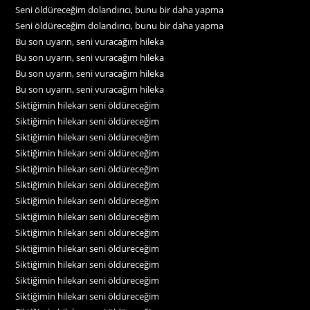
Seni öldüreceğim dolandırıcı, bunu bir daha yapma
Seni öldüreceğim dolandırıcı, bunu bir daha yapma
Bu son uyarın, seni vuracağım hileka
Bu son uyarın, seni vuracağım hileka
Bu son uyarın, seni vuracağım hileka
Bu son uyarın, seni vuracağım hileka
Siktiğimin hilekarı seni öldüreceğim
Siktiğimin hilekarı seni öldüreceğim
Siktiğimin hilekarı seni öldüreceğim
Siktiğimin hilekarı seni öldüreceğim
Siktiğimin hilekarı seni öldüreceğim
Siktiğimin hilekarı seni öldüreceğim
Siktiğimin hilekarı seni öldüreceğim
Siktiğimin hilekarı seni öldüreceğim
Siktiğimin hilekarı seni öldüreceğim
Siktiğimin hilekarı seni öldüreceğim
Siktiğimin hilekarı seni öldüreceğim
Siktiğimin hilekarı seni öldüreceğim
Siktiğimin hilekarı seni öldüreceğim